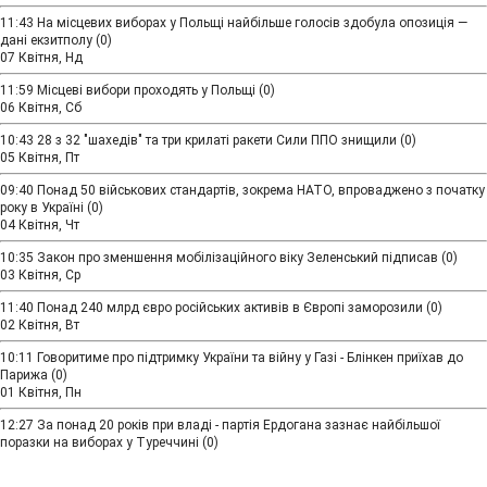
11:43
На місцевих виборах у Польщі найбільше голосів здобула опозиція —
дані екзитполу
(0)
07 Квітня, Нд
11:59
Місцеві вибори проходять у Польщі
(0)
06 Квітня, Сб
10:43
28 з 32 "шахедів" та три крилаті ракети Сили ППО знищили
(0)
05 Квітня, Пт
09:40
Понад 50 військових стандартів, зокрема НАТО, впроваджено з початку
року в Україні
(0)
04 Квітня, Чт
10:35
Закон про зменшення мобілізаційного віку Зеленський підписав
(0)
03 Квітня, Ср
11:40
Понад 240 млрд євро російських активів в Європі заморозили
(0)
02 Квітня, Вт
10:11
Говоритиме про підтримку України та війну у Газі - Блінкен приїхав до
Парижа
(0)
01 Квітня, Пн
12:27
За понад 20 років при владі - партія Ердогана зазнає найбільшої
поразки на виборах у Туреччині
(0)