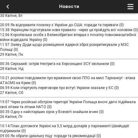
Новости
30 Квітня, Вт
20:09
Як відправити посилку з України до США: поради та переваги
(0)
15:38
Українцям підготували нове правило - через це пройдуть всі чоловіки
(0)
12:06
Королівська особа з Великобритані вперше з початку повномасштабної
війни відвідала Україну
(0)
11:57
Заяву Дуди щодо розміщення ядерної зброї розкритикували у МЗС
Польщі
(0)
29 Квітня, Пн
00:36
Сирський: острів Нестрига на Херсонщині ЗСУ звільнили
(0)
28 Квітня, Нд
10:21
росіяни повідомили про враження своєї ППО на мисі Тарханкут - атака
ATACMS на Крим
(0)
06:59
Коли стартують переговори про вступ України сказали у ЄС
(0)
27 Квітня, Сб
19:07
Через російські обстріли території України Польща вночі двічі підіймала
свої літаки та літаки НАТО
(0)
00:35
Одну з найстаріших зірок у Всесвіті знайшли вчені
(0)
26 Квітня, Пт
10:14
План допомоги Україні на 5,5 млрд доларів у парламенті Швейцарії
підтримали
(0)
09:00
Як обрати ідеальну піцу: поради та рекомендації
(0)