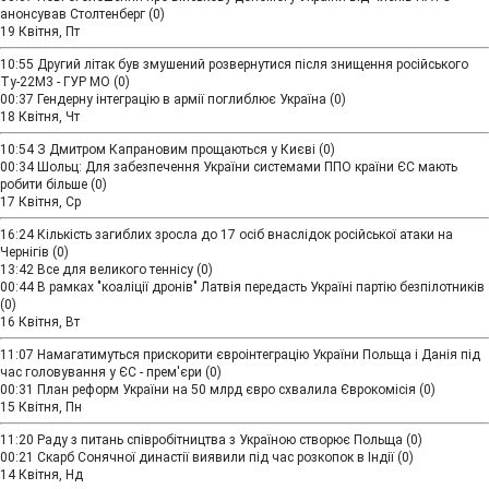
анонсував Столтенберг
(0)
19 Квітня, Пт
10:55
Другий літак був змушений розвернутися після знищення російського
Ту-22М3 - ГУР МО
(0)
00:37
Гендерну інтеграцію в армії поглиблює Україна
(0)
18 Квітня, Чт
10:54
З Дмитром Капрановим прощаються у Києві
(0)
00:34
Шольц: Для забезпечення України системами ППО країни ЄС мають
робити більше
(0)
17 Квітня, Ср
16:24
Кількість загиблих зросла до 17 осіб внаслідок російської атаки на
Чернігів
(0)
13:42
Все для великого теннісу
(0)
00:44
В рамках "коаліції дронів" Латвія передасть Україні партію безпілотників
(0)
16 Квітня, Вт
11:07
Намагатимуться прискорити євроінтеграцію України Польща і Данія під
час головування у ЄС - прем'єри
(0)
00:31
План реформ України на 50 млрд євро схвалила Єврокомісія
(0)
15 Квітня, Пн
11:20
Раду з питань співробітництва з Україною створює Польща
(0)
00:21
Скарб Сонячної династії виявили під час розкопок в Індії
(0)
14 Квітня, Нд