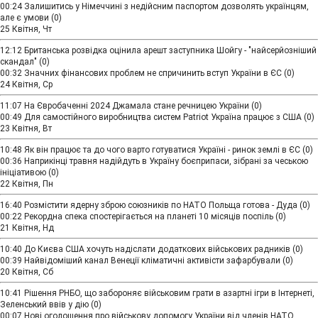
00:24
Залишитись у Німеччині з недійсним паспортом дозволять українцям,
але є умови
(0)
25 Квітня, Чт
12:12
Британська розвідка оцінила арешт заступника Шойгу - "найсерйозніший
скандал"
(0)
00:32
Значних фінансових проблем не спричинить вступ України в ЄС
(0)
24 Квітня, Ср
11:07
На Євробаченні 2024 Джамала стане речницею України
(0)
00:49
Для самостійного виробництва систем Patriot Україна працює з США
(0)
23 Квітня, Вт
10:48
Як він працює та до чого варто готуватися Україні - ринок землі в ЄС
(0)
00:36
Наприкінці травня надійдуть в Україну боєприпаси, зібрані за чеською
ініціативою
(0)
22 Квітня, Пн
16:40
Розмістити ядерну зброю союзників по НАТО Польща готова - Дуда
(0)
00:22
Рекордна спека спостерігається на планеті 10 місяців поспіль
(0)
21 Квітня, Нд
10:40
До Києва США хочуть надіслати додаткових військових радників
(0)
00:39
Найвідоміший канал Венеції кліматичні активісти зафарбували
(0)
20 Квітня, Сб
10:41
Рішення РНБО, що забороняє військовим грати в азартні ігри в Інтернеті,
Зеленський ввів у дію
(0)
00:07
Нові оголошення про військову допомогу України від членів НАТО