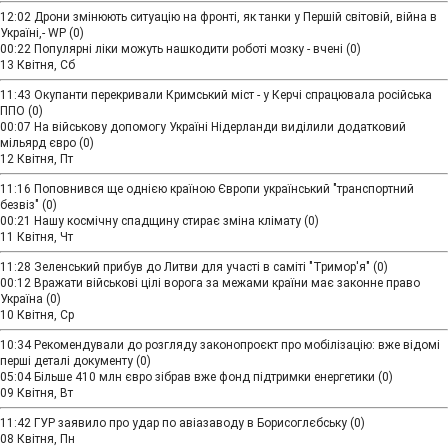
12:02
Дрони змінюють ситуацію на фронті, як танки у Першій світовій, війна в
Україні,- WP
(0)
00:22
Популярні ліки можуть нашкодити роботі мозку - вчені
(0)
13 Квітня, Сб
11:43
Окупанти перекривали Кримський міст - у Керчі спрацювала російська
ППО
(0)
00:07
На військову допомогу Україні Нідерланди виділили додатковий
мільярд євро
(0)
12 Квітня, Пт
11:16
Поповнився ще однією країною Європи український "транспортний
безвіз"
(0)
00:21
Нашу космічну спадщину стирає зміна клімату
(0)
11 Квітня, Чт
11:28
Зеленський прибув до Литви для участі в саміті "Тримор'я"
(0)
00:12
Вражати військові цілі ворога за межами країни має законне право
Україна
(0)
10 Квітня, Ср
10:34
Рекомендували до розгляду законопроєкт про мобілізацію: вже відомі
перші деталі документу
(0)
05:04
Більше 410 млн євро зібрав вже фонд підтримки енергетики
(0)
09 Квітня, Вт
11:42
ГУР заявило про удар по авіазаводу в Борисоглєбську
(0)
08 Квітня, Пн