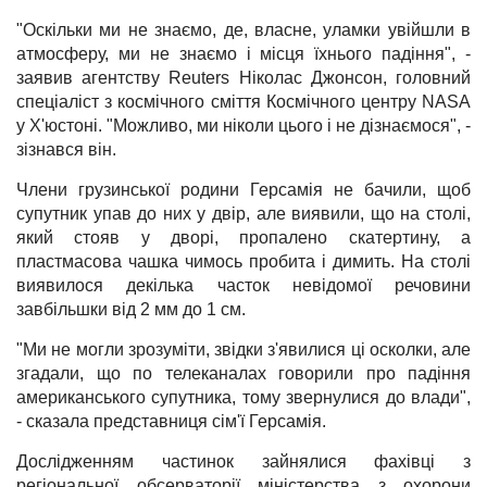
"Оскільки ми не знаємо, де, власне, уламки увійшли в
атмосферу, ми не знаємо і місця їхнього падіння", -
заявив агентству Reuters Ніколас Джонсон, головний
спеціаліст з космічного сміття Космічного центру NASA
у Х'юстоні. "Можливо, ми ніколи цього і не дізнаємося", -
зізнався він.
Члени грузинської родини Герсамія не бачили, щоб
супутник упав до них у двір, але виявили, що на столі,
який стояв у дворі, пропалено скатертину, а
пластмасова чашка чимось пробита і димить. На столі
виявилося декілька часток невідомої речовини
завбільшки від 2 мм до 1 см.
"Ми не могли зрозуміти, звідки з'явилися ці осколки, але
згадали, що по телеканалах говорили про падіння
американського супутника, тому звернулися до влади",
- сказала представниця сім'ї Герсамія.
Дослідженням частинок зайнялися фахівці з
регіональної обсерваторії міністерства з охорони