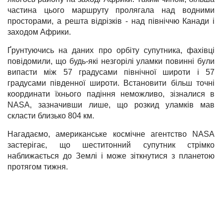
частина цього маршруту пролягала над водними
просторами, а решта відрізків - над північчю Канади і
заходом Африки.
Ґрунтуючись на даних про орбіту супутника, фахівці
повідомили, що будь-які незгорілі уламки повинні були
випасти між 57 градусами північної широти і 57
градусами південної широти. Встановити більш точні
координати їхнього падіння неможливо, зізналися в
NASA, зазначивши лише, що розкид уламків мав
скласти близько 804 км.
Нагадаємо, американське космічне агентство NASA
застерігає, що шеститонний супутник стрімко
наближається до Землі і може зіткнутися з планетою
протягом тижня.