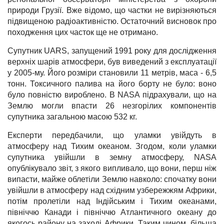
природи Грузії. Вже відомо, що частки не вирізняються
підвищеною радіоактивністю. Остаточний висновок про
походження цих часток ще не отримано.
Супутник UARS, запущений 1991 року для дослідження
верхніх шарів атмосфери, був виведений з експлуатації
у 2005-му. Його розміри становили 11 метрів, маса - 6,5
тонн. Токсичного палива на його борту не було: воно
було повністю вироблено. В NASA підрахували, що на
Землю могли впасти 26 незгорілих компонентів
супутника загальною масою 532 кг.
Експерти передбачили, що уламки увійдуть в
атмосферу над Тихим океаном. Згодом, коли уламки
супутника увійшли в земну атмосферу, NASA
опублікувало звіт, з якого випливало, що вони, перш ніж
випасти, майже облетіли Землю навколо: спочатку вони
увійшли в атмосферу над східним узбережжям Африки,
потім пролетіли над Індійським і Тихим океанами,
північчю Канади і північчю Атлантичного океану до
якогось району на заході Африки. Таким чином, більша