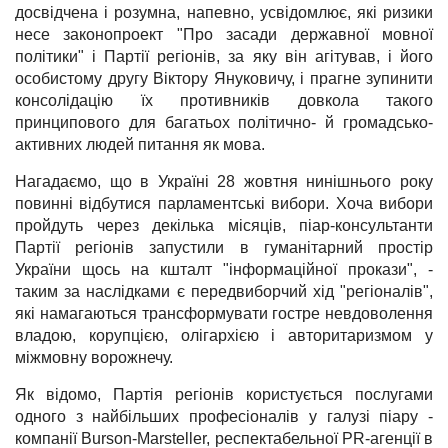
досвідчена і розумна, напевно, усвідомлює, які ризики
несе законопроект "Про засади державної мовної
політики" і Партії регіонів, за яку він агітував, і його
особистому другу Віктору Януковичу, і прагне зупинити
консолідацію їх противників довкола такого
принципового для багатьох політично- й громадсько-
активних людей питання як мова.
Нагадаємо, що в Україні 28 жовтня нинішнього року
повинні відбутися парламентські вибори. Хоча вибори
пройдуть через декілька місяців, піар-консультанти
Партії регіонів запустили в гуманітарний простір
України щось на кшталт "інформаційної прокази", -
таким за наслідками є передвиборчий хід "регіоналів",
які намагаються трансформувати гостре невдоволення
владою, корупцією, олігархією і авторитаризмом у
міжмовну ворожнечу.
Як відомо, Партія регіонів користується послугами
одного з найбільших професіоналів у галузі піару -
компанії Burson-Marsteller, респектабельної PR-агенції в