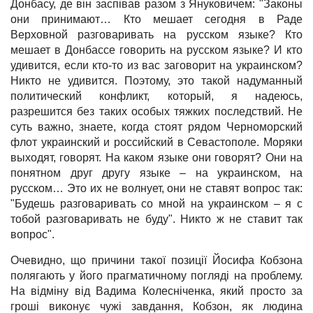
Донбасу, де він заспівав разом з Януковичем: "Законы
они принимают… Кто мешает сегодня в Раде
Верховной разговаривать на русском языке? Кто
мешает в Донбассе говорить на русском языке? И кто
удивится, если кто-то из вас заговорит на украинском?
Никто не удивится. Поэтому, это такой надуманный
политический конфликт, который, я надеюсь,
разрешится без таких особых тяжких последствий. Не
суть важно, знаете, когда стоят рядом Черноморский
флот украинский и российский в Севастополе. Моряки
выходят, говорят. На каком языке они говорят? Они на
понятном друг другу языке – на украинском, на
русском… Это их не волнует, они не ставят вопрос так:
"Будешь разговаривать со мной на украинском – я с
тобой разговаривать не буду". Никто ж не ставит так
вопрос".
Очевидно, що причини такої позиції Йосифа Кобзона
полягають у його прагматичному погляді на проблему.
На відміну від Вадима Колесніченка, який просто за
гроші виконує чужі завдання, Кобзон, як людина