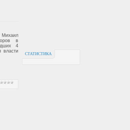
Михаил
боров в
едших 4
л власти
СТАТИСТИКА