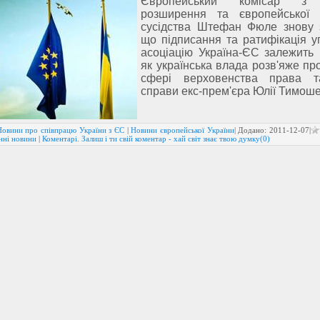
Європейський комісар з 
розширення та європейської 
сусідства Штефан Фюле знову 
що підписання та ратифікація у
асоціацію Україна-ЄС залежить в
як українська влада розв'яже пр
сфері верховенства права 
справи екс-прем'єра Юлії Тимоше
Новини про співпрацю України з ЄС
|
Новини європейської України
| Додано:
2011-12-07
|
нні новини
|
Коментарі. Залиш і ти свій коментар - хай світ знає твою думку(0)