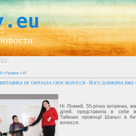
y.eu
новости
RSS
11
»
Грудень
»
07
В КИТАЯНКА НЕ ОБРІЗАЛА СВОЄ ВОЛОССЯ - ЙОГО ДОВЖИНА ВЖЕ С
Ні Лінмей, 55-річна китаянка, м
дітей, представила в себе 
Тайюані провінції Шаньсі в Ки
волосся.