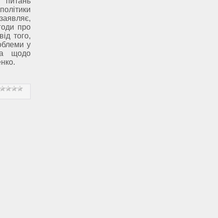
питань
політики
заявляє,
годи про
ід того,
облеми у
та щодо
нко.