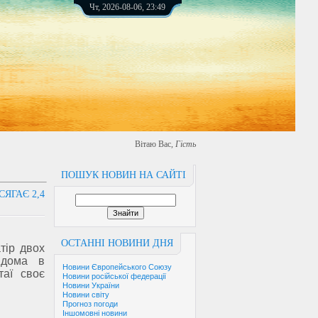
Чт, 2026-08-06, 23:49
Вітаю Вас
,
Гість
ПОШУК НОВИН НА САЙТІ
ЯГАЄ 2,4
ОСТАННІ НОВИНИ ДНЯ
атір двох
вдома в
Новини Європейського Союзу
таї своє
Новини російської федерації
Новини України
Новини світу
Прогноз погоди
Іншомовні новини