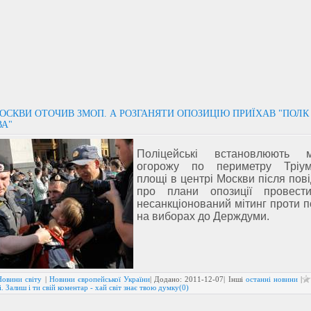
ОСКВИ ОТОЧИВ ЗМОП. А РОЗГАНЯТИ ОПОЗИЦІЮ ПРИЇХАВ "ПОЛК
А"
Поліцейські встановлюють м
огорожу по периметру Тріум
площі в центрі Москви після пов
про плани опозиції провест
несанкціонований мітинг проти 
на виборах до Держдуми.
Новини світу
|
Новини європейської України
| Додано:
2011-12-07
| Інші
останні новини
|
. Залиш і ти свій коментар - хай світ знає твою думку(0)