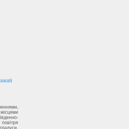
ЕЛИКИЙ
сненнями,
місцями
івденно-
 повітря
 градуси.