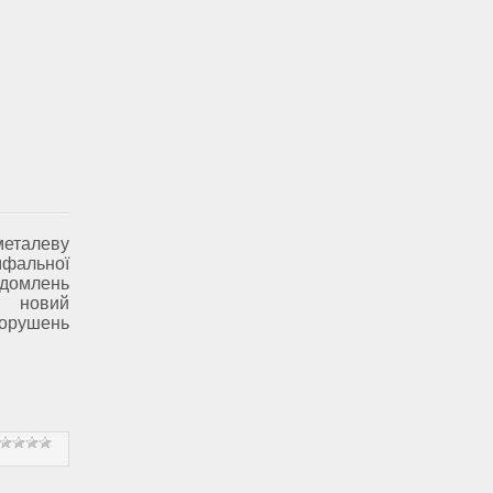
еталеву
фальної
ідомлень
и новий
порушень