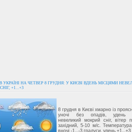
В УКРАЇНІ НА ЧЕТВЕР 8 ГРУДНЯ: У КИЄВІ ВДЕНЬ МІСЦЯМИ НЕВ
НІГ, +1...+3
8 грудня в Києві хмарно із проя
уночі без опадів, удень 
невеликий мокрий сніг, вітер п
західний, 5-10 м/с. Температура
вночі -1...-3 градуси, удень +1...+3