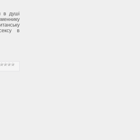
и в душі
меннику
итанську
сексу в