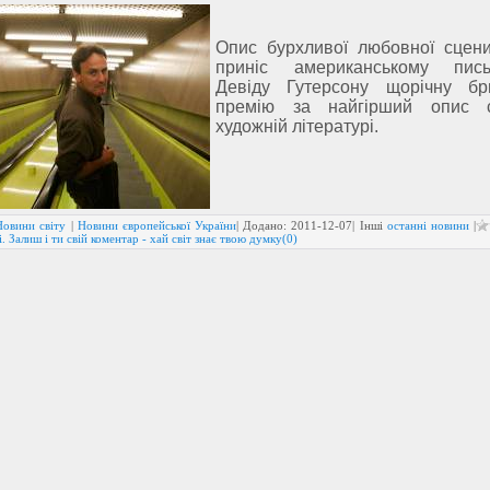
Опис бурхливої любовної сцен
приніс американському пись
Девіду Гутерсону щорічну бр
премію за найгірший опис 
художній літературі.
Новини світу
|
Новини європейської України
| Додано:
2011-12-07
| Інші
останні новини
|
. Залиш і ти свій коментар - хай світ знає твою думку(0)