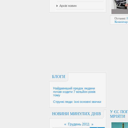
Архів новин
Останні
Коментарі
БЛОГИ
Найдавніший предок людини
почав ходити 7 мільйон років
тому
Стрункі люди: їхні основні звички
У ЄС ПО
НОВИНИ МИНУЛИХ ДНІВ
МРІЯТИ
«
Грудень 2011
»