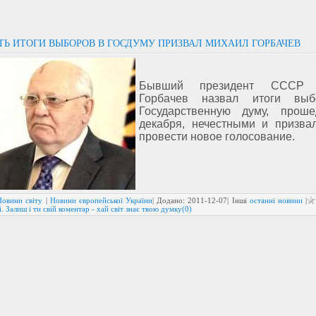
Ь ИТОГИ ВЫБОРОВ В ГОСДУМУ ПРИЗВАЛ МИХАИЛ ГОРБАЧЕВ
Бывший президент СССР 
Горбачев назвал итоги вы
Государственную думу, прош
декабря, нечестными и призва
провести новое голосование.
Новини світу
|
Новини європейської України
| Додано:
2011-12-07
| Інші
останні новини
|
. Залиш і ти свій коментар - хай світ знає твою думку(0)