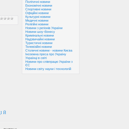
Політичні новини
Економічні новини
Спортивні новини
Офіційні новини
Культурні новини
Медичні новини
Релігійні новини
Новини з регіонів України
Новини шоу-бізнесу
Кримінальні новини
Надзвичайні новини
Туристичні новини
Телевізійні новини
Столичні новини - новини Києва
Іноземна преса про Україну
Українці в світі
Новини про співпрацю України з
ЄС
Новини світу науки і технологій
І Й